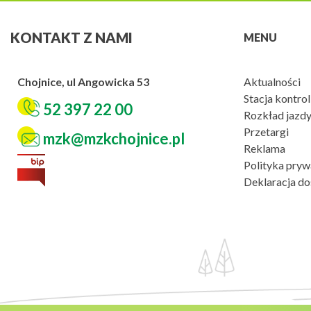
KONTAKT Z NAMI
MENU
Chojnice, ul Angowicka 53
Aktualności
Stacja kontro
52 397 22 00
Rozkład jazd
Przetargi
mzk@mzkchojnice.pl
Reklama
Polityka pryw
Deklaracja do