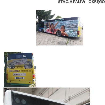
STACJA PALIW
OKRĘGO