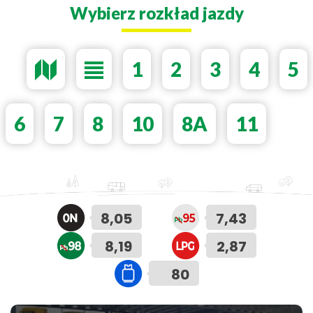
Wybierz rozkład jazdy
1
2
3
4
5
6
7
8
10
8A
11
8,05
7,43
8,19
2,87
80