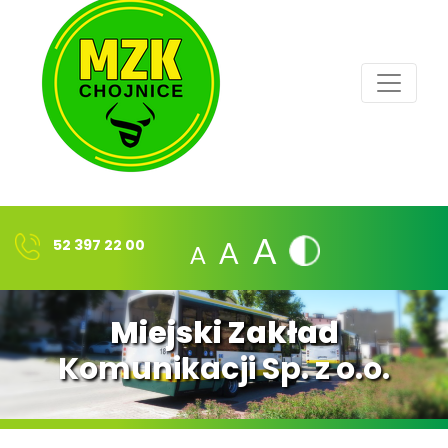
A
A
A
52 397 22 00
Miejski Zakład
Komunikacji Sp. z o.o.