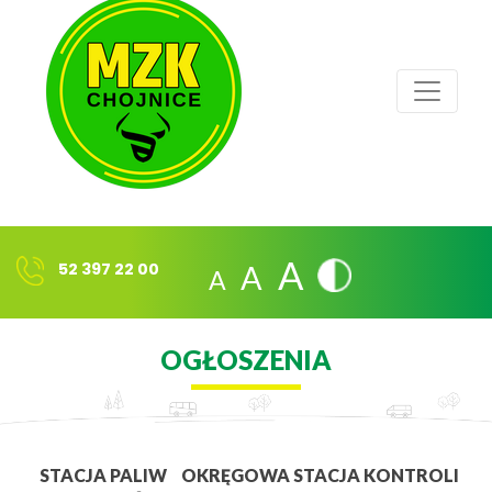
A
A
A
52 397 22 00
OGŁOSZENIA
STACJA PALIW
OKRĘGOWA STACJA KONTROLI