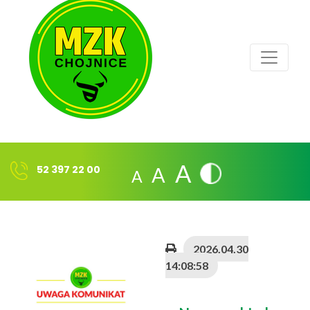
A
A
A
52 397 22 00
2026.04.30
14:08:58