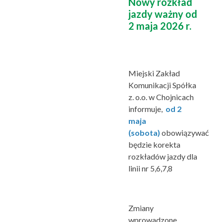
Nowy rozkład
jazdy ważny od
2 maja 2026 r.
Miejski Zakład
Komunikacji Spółka
z. o.o. w Chojnicach
informuje
,
od 2
maja
(sobota)
obowiązywać
będzie korekta
rozkładów jazdy dla
linii nr 5,6,7,8
Zmiany
wprowadzone