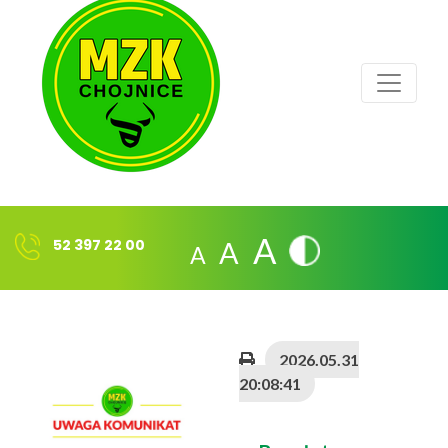
A
A
A
52 397 22 00
2026.05.31
20:08:41